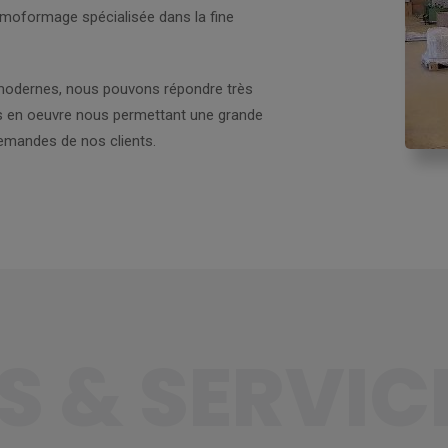
rmoformage spécialisée dans la fine
 modernes, nous pouvons répondre très
s en oeuvre nous permettant une grande
demandes de nos clients.
S & SERVIC