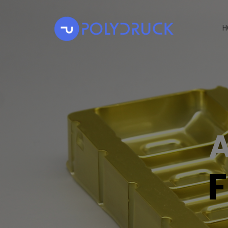
H
A
F