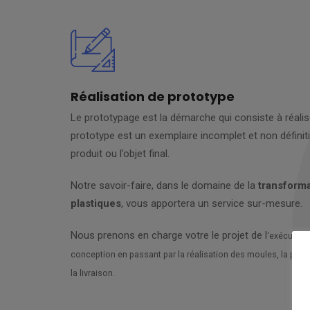
Réalisation de prototype
Le prototypage est la démarche qui consiste à réalis
prototype est un exemplaire incomplet et non définiti
produit ou l’objet final.
Notre savoir-faire, dans le domaine de la
transforma
plastiques
, vous apportera un service sur-mesure.
Nous prenons en charge votre le projet de l
‘exécution 
conception en passant par la réalisation des moules, la prod
la livraison.