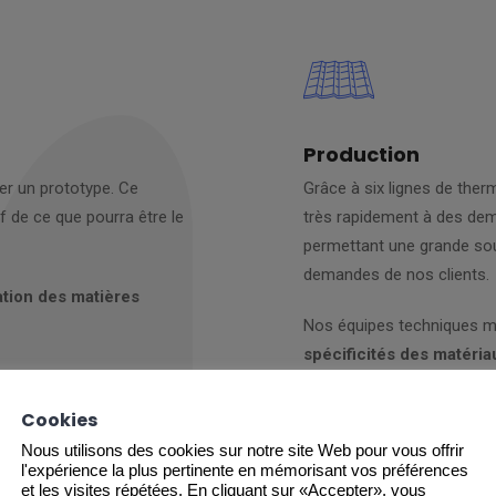
Production
er un prototype. Ce
Grâce à six lignes de th
f de ce que pourra être le
très rapidement à des de
permettant une grande soup
demandes de nos clients.
tion des matières
Nos équipes techniques m
spécificités des matéria
d’un prototype, à sa
PolyEthylène Téréphtalate,
uction, le conditionnement et
Autres plastiques, etc…
Cookies
Nous utilisons des cookies sur notre site Web pour vous offrir
l'expérience la plus pertinente en mémorisant vos préférences
et les visites répétées. En cliquant sur «Accepter», vous