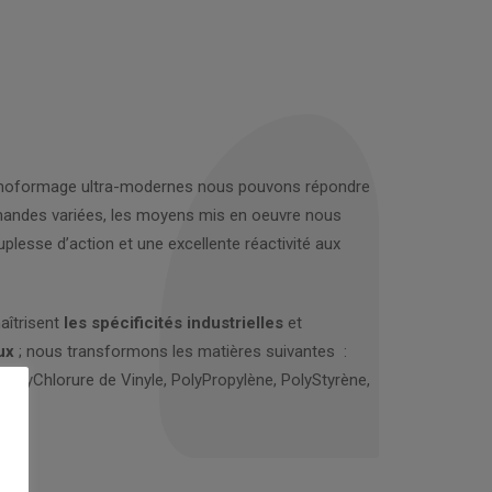
ermoformage ultra-modernes nous pouvons répondre
mandes variées, les moyens mis en oeuvre nous
lesse d’action et une excellente réactivité aux
aîtrisent
les spécificités industrielles
et
ux
; nous transformons les matières suivantes :
 PolyChlorure de Vinyle, PolyPropylène, PolyStyrène,