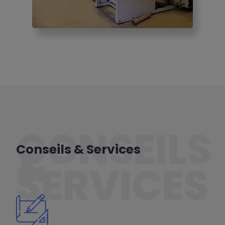
CONSEILS
&
Conseils & Services
SERVICES