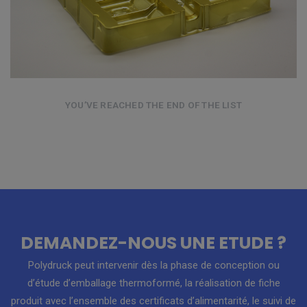
YOU’VE REACHED THE END OF THE LIST
DEMANDEZ-NOUS UNE ETUDE ?
Polydruck peut intervenir dès la phase de conception ou
d’étude d’emballage thermoformé, la réalisation de fiche
produit avec l’ensemble des certificats d’alimentarité, le suivi de