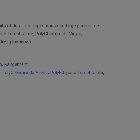
its et des emballages dans une large gamme de
ne Téréphtalate, PolyChlorure de Vinyle,
utres plastiques…
n
,
Rangement
,
PolyChlorure de Vinyle
,
PolyEthylène Téréphtalate
,