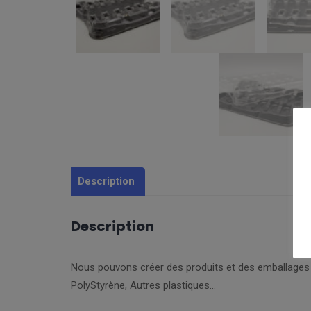
Description
Description
Nous pouvons créer des produits et des emballages 
PolyStyrène, Autres plastiques…