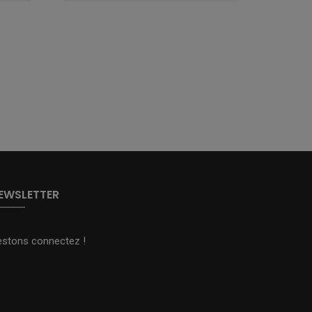
EWSLETTER
estons connectez !