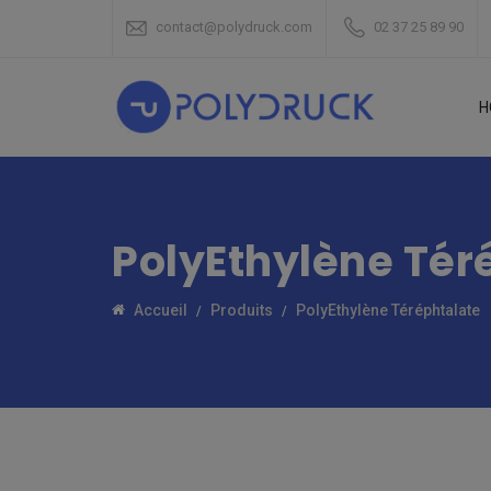
contact@polydruck.com
02 37 25 89 90
H
PolyEthylène Tér
Accueil
Produits
PolyEthylène Téréphtalate