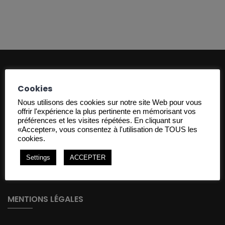
Cookies
Nous utilisons des cookies sur notre site Web pour vous
offrir l'expérience la plus pertinente en mémorisant vos
préférences et les visites répétées. En cliquant sur
A une heure de paris, POLYDRUCK (anciennement PROSYA)
«Accepter», vous consentez à l'utilisation de TOUS les
cookies.
réalise vos thermoformages, que vous soyez acteur dans
l'agro-alimentaire, la parfumerie, le médical, l'industrie, la grande
Settings
ACCEPTER
distribution.
MENTIONS LÉGALES