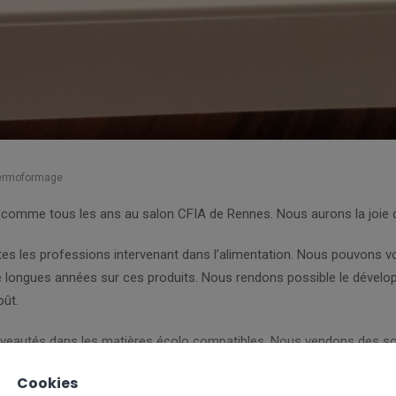
ermoformage
per, comme tous les ans au salon CFIA de Rennes. Nous aurons la joie 
es les professions intervenant dans l’alimentation. Nous pouvons v
longues années sur ces produits. Nous rendons possible le dévelop
oût.
nouveautés dans les matières écolo compatibles. Nous vendons des s
rrons également vous expliquer pourquoi ces matières d’origine végé
Cookies
ion de nourritures vivrières.