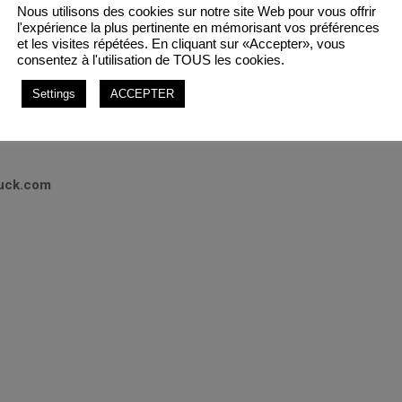
Nous utilisons des cookies sur notre site Web pour vous offrir
l'expérience la plus pertinente en mémorisant vos préférences
arché et de pouvoir vous conseiller sur ces nouveaux produits. Ces 
et les visites répétées. En cliquant sur «Accepter», vous
pondre à l’ensemble de vos besoins: clipsage , serrage, maintien etc
consentez à l'utilisation de TOUS les cookies.
Settings
ACCEPTER
 type de produit. Les fabricants sont en attente de la réponse des m
uck.com