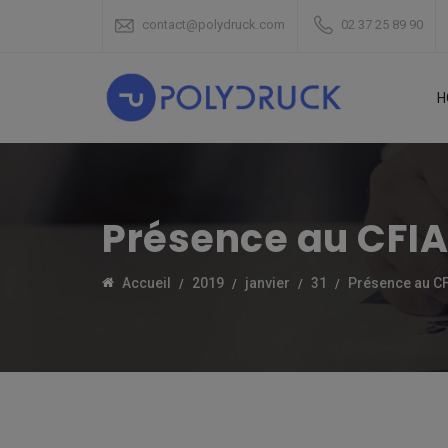
contact@polydruck.com
02 37 25 89 90
H
Présence au CFIA
Accueil
2019
janvier
31
Présence au C