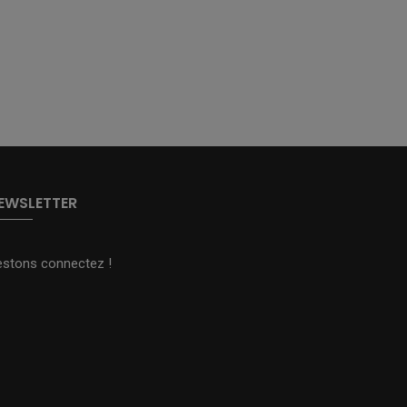
EWSLETTER
estons connectez !